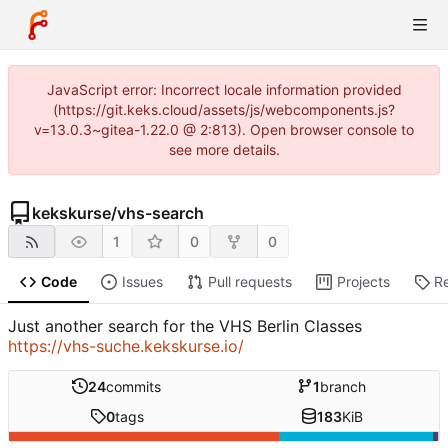
JavaScript error: Incorrect locale information provided
(https://git.keks.cloud/assets/js/webcomponents.js?
v=13.0.3~gitea-1.22.0 @ 2:813). Open browser console to
see more details.
kekskurse
/
vhs-search
1
0
0
Code
Issues
Pull requests
Projects
R
Just another search for the VHS Berlin Classes
https://vhs-suche.kekskurse.io/
24
commits
1
branch
0
tags
183
KiB